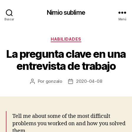
Nimio sublime
Buscar
Menú
Categorías
HABILIDADES
La pregunta clave en una
entrevista de trabajo
Por
gonzalo
2020-04-08
Autor
Fecha
de
de
la
la
entrada
entrada
Tell me about some of the most difficult
problems you worked on and how you solved
them.